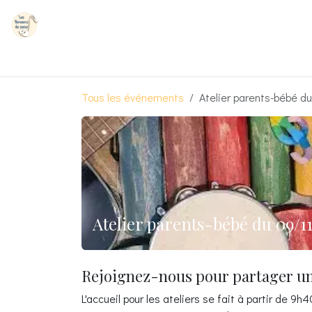
Se rendre au contenu
Accueil
Mon parcours
Les ateliers petite enfance
Tous les événements
Atelier parents-bébé d
Atelier parents-bébé du 09/11
Rejoignez-nous pour partager u
L'accueil pour les ateliers se fait à partir de 9h