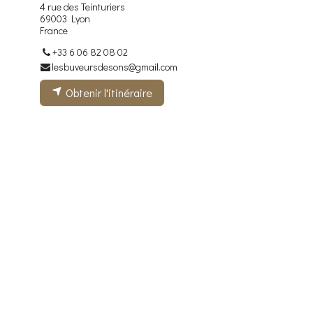
4 rue des Teinturiers
69003 Lyon
France
+33 6 06 82 08 02
lesbuveursdesons@gmail.com
Obtenir l'itinéraire